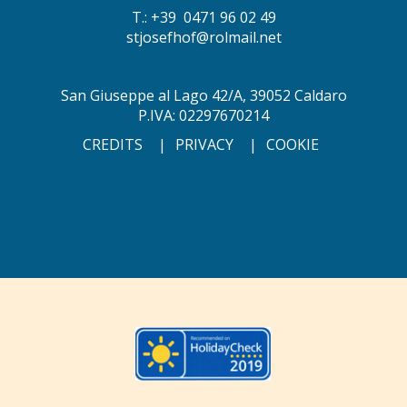
T.: +39 0471 96 02 49
stjosefhof@rolmail.net
San Giuseppe al Lago 42/A, 39052 Caldaro
P.IVA: 02297670214
CREDITS
|
PRIVACY
|
COOKIE