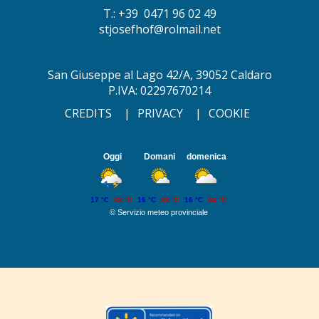
T.: +39 0471 96 02 49
stjosefhof@rolmail.net
San Giuseppe al Lago 42/A, 39052 Caldaro
P.IVA: 02297670214
CREDITS
|
PRIVACY
|
COOKIE
Oggi
Domani
domenica
17 °C
33 °C
16 °C
33 °C
16 °C
34 °C
©
Servizio meteo provinciale